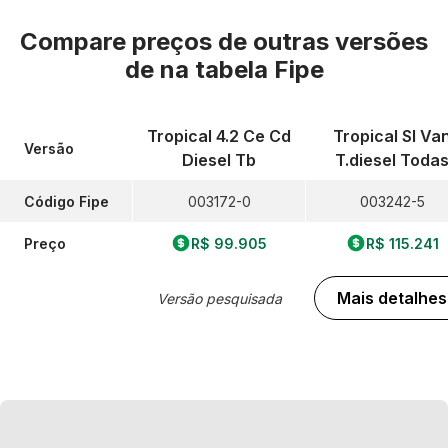
Compare preços de outras versões
de
na tabela Fipe
Tropical 4.2 Ce Cd
Tropical Sl Va
Versão
Diesel Tb
T.diesel Toda
Código Fipe
003172-0
003242-5
Preço
R$ 99.905
R$ 115.241
Mais detalhes
Versão pesquisada