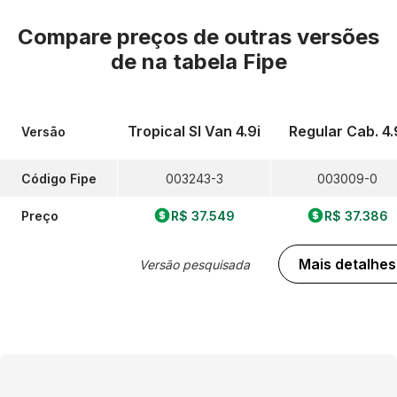
Compare preços de outras versões
de
na tabela Fipe
Tropical Sl Van 4.9i
Regular Cab. 4.
Versão
Código Fipe
003243-3
003009-0
Preço
R$ 37.549
R$ 37.386
Mais detalhes
Versão pesquisada