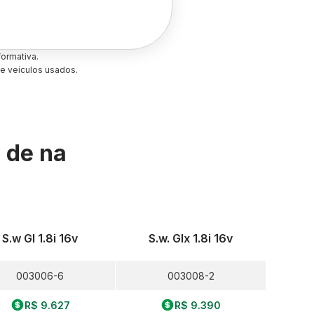
ormativa.
e veículos usados.
s de
na
S.w Gl 1.8i 16v
S.w. Glx 1.8i 16v
003006-6
003008-2
R$ 9.627
R$ 9.390