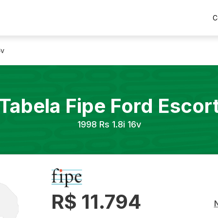
C
6v
Tabela Fipe
Ford
Escor
1998
Rs 1.8i 16v
R$ 11.794