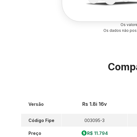
Os valor
Os dados não poss
Compa
Rs 1.8i 16v
Versão
Código Fipe
003095-3
Preço
R$ 11.794