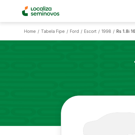
Home
Tabela Fipe
Ford
Escort
1998
Rs 1.8i 1
/
/
/
/
/