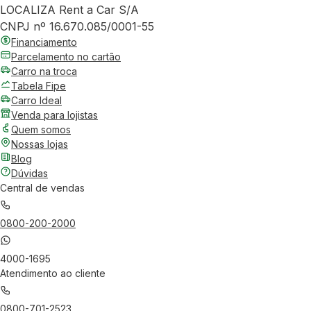
LOCALIZA Rent a Car S/A
CNPJ nº 16.670.085/0001-55
Financiamento
Parcelamento no cartão
Carro na troca
Tabela Fipe
Carro Ideal
Venda para lojistas
Quem somos
Nossas lojas
Blog
Dúvidas
Central de vendas
0800-200-2000
4000-1695
Atendimento ao cliente
0800-701-2523