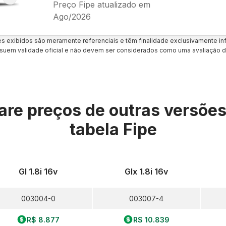
Preço Fipe atualizado em
Ago/2026
es exibidos são meramente referenciais e têm finalidade exclusivamente inf
uem validade oficial e não devem ser considerados como uma avaliação d
re preços de outras versõe
tabela Fipe
Gl 1.8i 16v
Glx 1.8i 16v
003004-0
003007-4
R$ 8.877
R$ 10.839