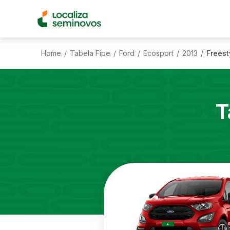
Home
Tabela Fipe
Ford
Ecosport
2013
Freest
/
/
/
/
/
T