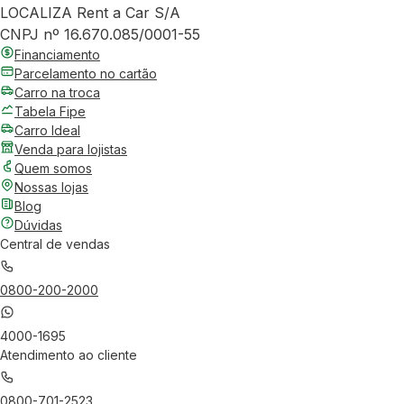
LOCALIZA Rent a Car S/A
CNPJ nº 16.670.085/0001-55
Financiamento
Parcelamento no cartão
Carro na troca
Tabela Fipe
Carro Ideal
Venda para lojistas
Quem somos
Nossas lojas
Blog
Dúvidas
Central de vendas
0800-200-2000
4000-1695
Atendimento ao cliente
0800-701-2523