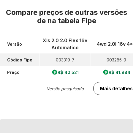
Compare preços de outras versões
de
na tabela Fipe
Xls 2.0 2.0 Flex 16v
4wd 2.0l 16v 4
Versão
Automatico
Código Fipe
003319-7
003285-9
Preço
R$ 40.521
R$ 41.984
Mais detalhes
Versão pesquisada