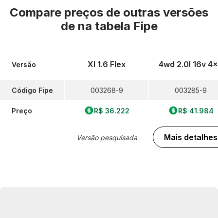
Compare preços de outras versões
de
na tabela Fipe
Xl 1.6 Flex
4wd 2.0l 16v 4
Versão
Código Fipe
003268-9
003285-9
Preço
R$ 36.222
R$ 41.984
Mais detalhes
Versão pesquisada