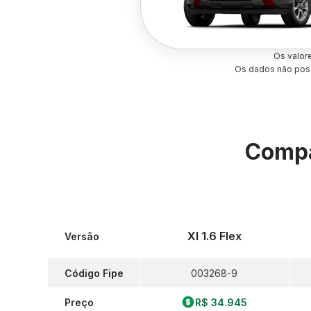
Os valor
Os dados não poss
Compa
Xl 1.6 Flex
Versão
Código Fipe
003268-9
Preço
R$ 34.945