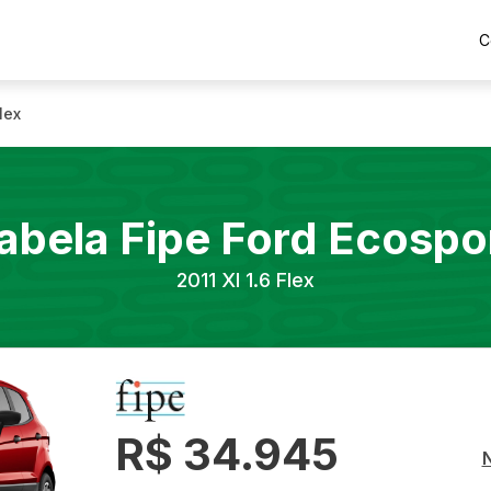
C
Flex
abela Fipe
Ford
Ecospo
2011
Xl 1.6 Flex
R$ 34.945