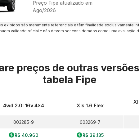
Preço Fipe atualizado em
Ago/2026
es exibidos são meramente referenciais e têm finalidade exclusivamente inf
uem validade oficial e não devem ser considerados como uma avaliação d
re preços de outras versõe
tabela Fipe
Xl
4wd 2.0l 16v 4x4
Xls 1.6 Flex
003285-9
003269-7
R$ 40.960
R$ 39.135