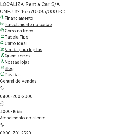
LOCALIZA Rent a Car S/A
CNPJ nº 16.670.085/0001-55
Financiamento
Parcelamento no cartão
Carro na troca
Tabela Fipe
Carro Ideal
Venda para lojistas
Quem somos
Nossas lojas
Blog
Dúvidas
Central de vendas
0800-200-2000
4000-1695
Atendimento ao cliente
0800-701-2523