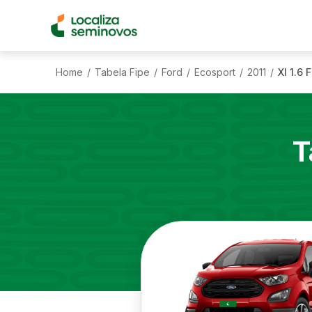
Home
Tabela Fipe
Ford
Ecosport
2011
Xl 1.6 
/
/
/
/
/
T