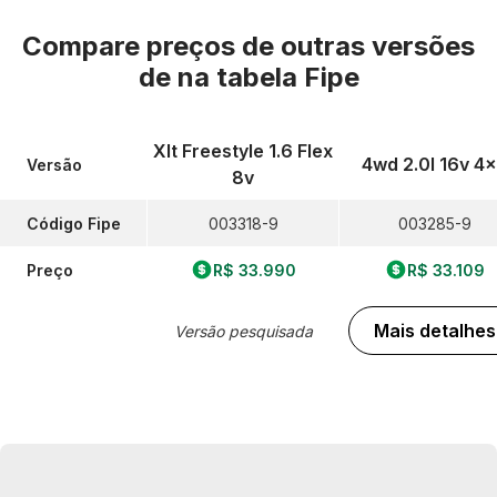
Compare preços de outras versões
de
na tabela Fipe
Xlt Freestyle 1.6 Flex
4wd 2.0l 16v 4
Versão
8v
Código Fipe
003318-9
003285-9
Preço
R$ 33.990
R$ 33.109
Mais detalhes
Versão pesquisada