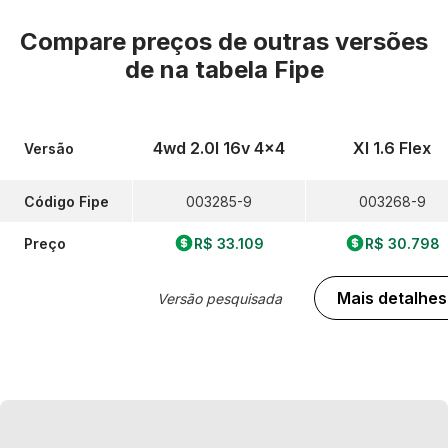
Compare preços de outras versões
de
na tabela Fipe
4wd 2.0l 16v 4x4
Xl 1.6 Flex
Versão
Código Fipe
003285-9
003268-9
Preço
R$ 33.109
R$ 30.798
Mais detalhes
Versão pesquisada