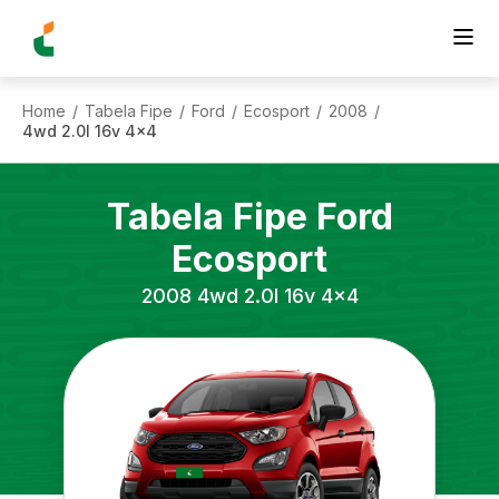
Home
Tabela Fipe
Ford
Ecosport
2008
/
/
/
/
/
4wd 2.0l 16v 4x4
Tabela Fipe
Ford
Ecosport
2008
4wd 2.0l 16v 4x4