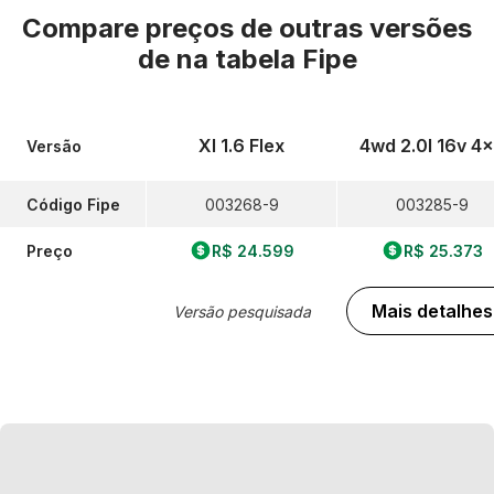
Compare preços de outras versões
de
na tabela Fipe
Xl 1.6 Flex
4wd 2.0l 16v 4
Versão
Código Fipe
003268-9
003285-9
Preço
R$ 24.599
R$ 25.373
Mais detalhes
Versão pesquisada