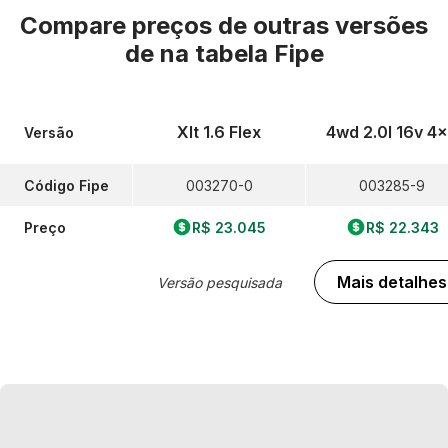
Compare preços de outras versões
de
na tabela Fipe
Xlt 1.6 Flex
4wd 2.0l 16v 4
Versão
Código Fipe
003270-0
003285-9
Preço
R$ 23.045
R$ 22.343
Mais detalhes
Versão pesquisada