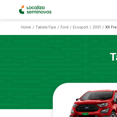
Home
Tabela Fipe
Ford
Ecosport
2001
Xlt Fr
/
/
/
/
/
T