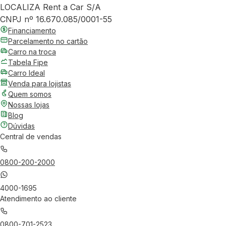
LOCALIZA Rent a Car S/A
CNPJ nº 16.670.085/0001-55
Financiamento
Parcelamento no cartão
Carro na troca
Tabela Fipe
Carro Ideal
Venda para lojistas
Quem somos
Nossas lojas
Blog
Dúvidas
Central de vendas
0800-200-2000
4000-1695
Atendimento ao cliente
0800-701-2523