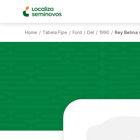
Home
Tabela Fipe
Ford
Del
1990
Rey Belina
/
/
/
/
/