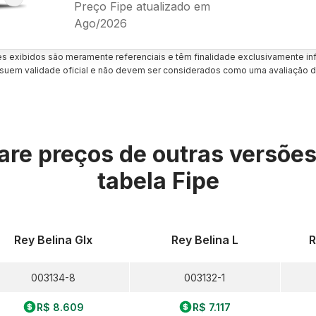
Preço Fipe atualizado em
Ago/2026
es exibidos são meramente referenciais e têm finalidade exclusivamente inf
uem validade oficial e não devem ser considerados como uma avaliação d
re preços de outras versõe
tabela Fipe
Rey Belina Glx
Rey Belina L
R
003134-8
003132-1
R$ 8.609
R$ 7.117