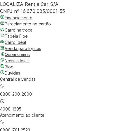
LOCALIZA Rent a Car S/A
CNPJ nº 16.670.085/0001-55
Financiamento
Parcelamento no cartão
Carro na troca
Tabela Fipe
Carro Ideal
Venda para lojistas
Quem somos
Nossas lojas
Blog
Dúvidas
Central de vendas
0800-200-2000
4000-1695
Atendimento ao cliente
0800-701-2523