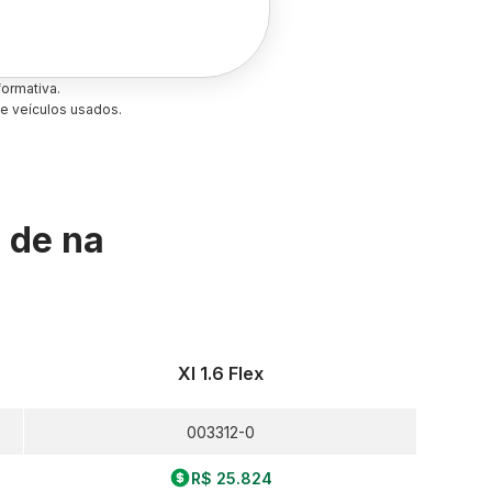
ormativa.
e veículos usados.
s de
na
Xl 1.6 Flex
003312-0
R$ 25.824