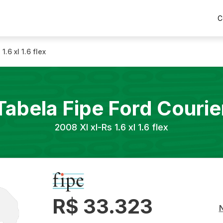
C
 1.6 xl 1.6 flex
Tabela Fipe
Ford
Courie
2008
Xl xl-Rs 1.6 xl 1.6 flex
R$ 33.323