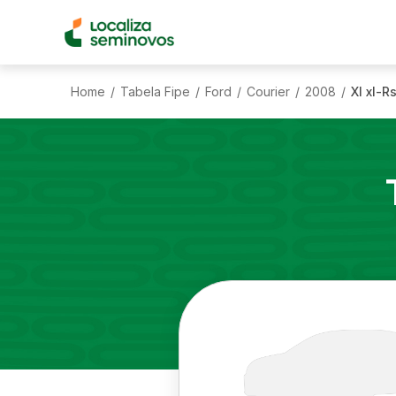
Home
Tabela Fipe
Ford
Courier
2008
Xl xl-Rs
/
/
/
/
/