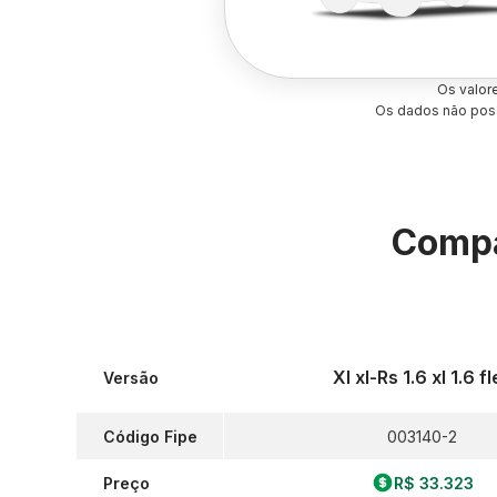
Os valor
Os dados não poss
Compa
Xl xl-Rs 1.6 xl 1.6 fl
Versão
Código Fipe
003140-2
Preço
R$ 33.323