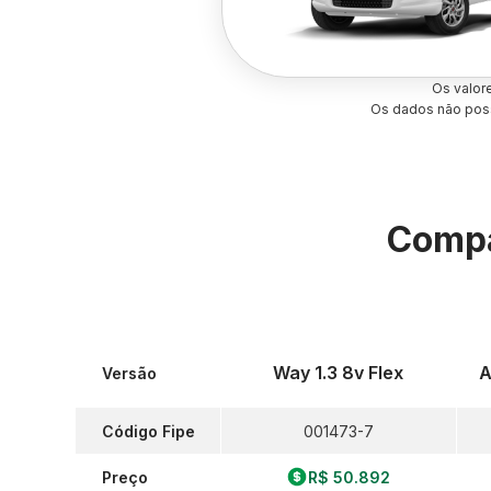
Os valor
Os dados não poss
Compa
Way 1.3 8v Flex
A
Versão
Código Fipe
001473-7
Preço
R$ 50.892