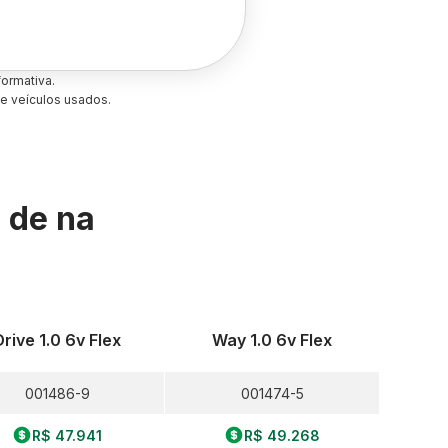
ormativa.
e veículos usados.
s de
na
Drive 1.0 6v Flex
Way 1.0 6v Flex
001486-9
001474-5
R$ 47.941
R$ 49.268