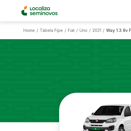
Home
Tabela Fipe
Fiat
Uno
2021
Way 1.3 8v F
/
/
/
/
/