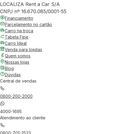
LOCALIZA Rent a Car S/A
CNPJ nº 16.670.085/0001-55
Financiamento
Parcelamento no cartão
Carro na troca
Tabela Fipe
Carro Ideal
Venda para lojistas
Quem somos
Nossas lojas
Blog
Dúvidas
Central de vendas
0800-200-2000
4000-1695
Atendimento ao cliente
0800-701-2523