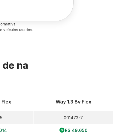
ormativa.
e veículos usados.
s de
na
 Flex
Way 1.3 8v Flex
-5
001473-7
014
R$ 49.650