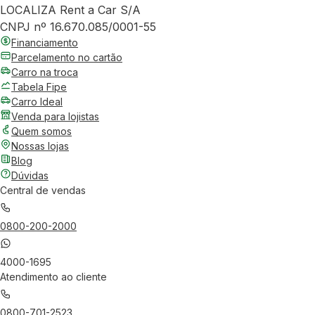
LOCALIZA Rent a Car S/A
CNPJ nº 16.670.085/0001-55
Financiamento
Parcelamento no cartão
Carro na troca
Tabela Fipe
Carro Ideal
Venda para lojistas
Quem somos
Nossas lojas
Blog
Dúvidas
Central de vendas
0800-200-2000
4000-1695
Atendimento ao cliente
0800-701-2523