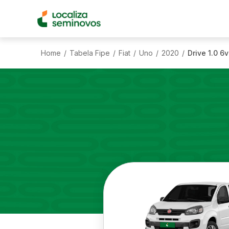
Home
Tabela Fipe
Fiat
Uno
2020
Drive 1.0 6v
/
/
/
/
/