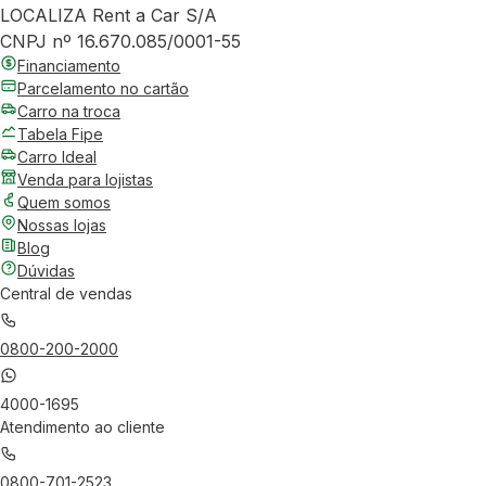
LOCALIZA Rent a Car S/A
CNPJ nº 16.670.085/0001-55
Financiamento
Parcelamento no cartão
Carro na troca
Tabela Fipe
Carro Ideal
Venda para lojistas
Quem somos
Nossas lojas
Blog
Dúvidas
Central de vendas
0800-200-2000
4000-1695
Atendimento ao cliente
0800-701-2523