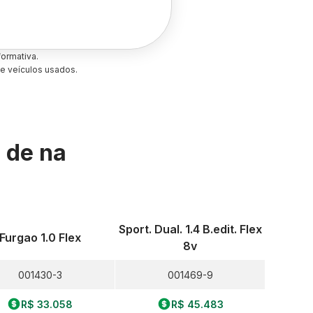
ormativa.
e veículos usados.
s de
na
Sport. Dual. 1.4 B.edit. Flex
Furgao 1.0 Flex
8v
001430-3
001469-9
R$ 33.058
R$ 45.483