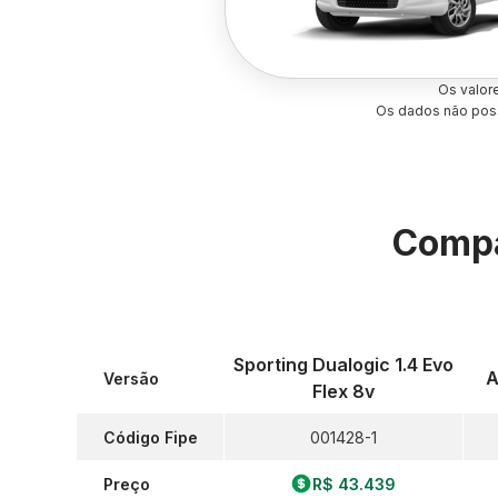
Os valor
Os dados não poss
Compa
Sporting Dualogic 1.4 Evo
A
Versão
Flex 8v
Código Fipe
001428-1
Preço
R$ 43.439