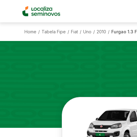
Home
Tabela Fipe
Fiat
Uno
2010
Furgao 1.3 F
/
/
/
/
/