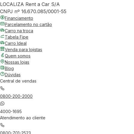
LOCALIZA Rent a Car S/A
CNPJ nº 16.670.085/0001-55
Financiamento
Parcelamento no cartão
Carro na troca
Tabela Fipe
Carro Ideal
Venda para lojistas
Quem somos
Nossas lojas
Blog
Dúvidas
Central de vendas
0800-200-2000
4000-1695
Atendimento ao cliente
0800-701-2523