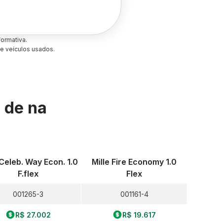
ormativa.
e veículos usados.
s de
na
 Celeb. Way Econ. 1.0
Mille Fire Economy 1.0
F.flex
Flex
001265-3
001161-4
R$ 27.002
R$ 19.617