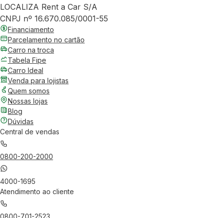
LOCALIZA Rent a Car S/A
CNPJ nº 16.670.085/0001-55
Financiamento
Parcelamento no cartão
Carro na troca
Tabela Fipe
Carro Ideal
Venda para lojistas
Quem somos
Nossas lojas
Blog
Dúvidas
Central de vendas
0800-200-2000
4000-1695
Atendimento ao cliente
0800-701-2523