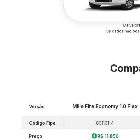
Os valor
Os dados não poss
Compa
Mille Fire Economy 1.0 Flex
Versão
Código Fipe
001161-4
Preço
R$ 11.856