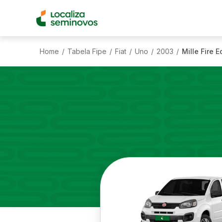
Home
Tabela Fipe
Fiat
Uno
2003
Mille Fire 
/
/
/
/
/