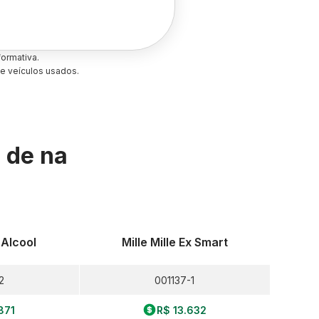
ormativa.
e veículos usados.
s de
na
 Alcool
Mille Mille Ex Smart
2
001137-1
871
R$ 13.632