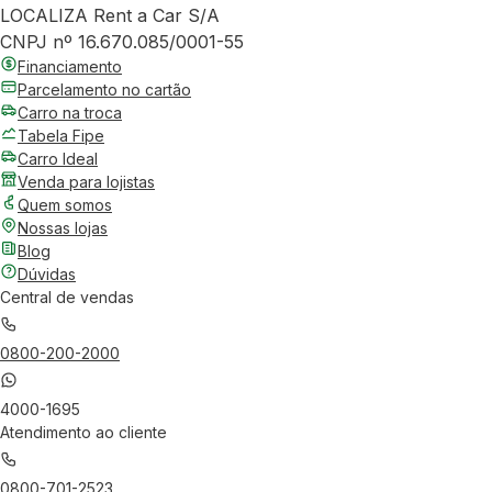
LOCALIZA Rent a Car S/A
CNPJ nº 16.670.085/0001-55
Financiamento
Parcelamento no cartão
Carro na troca
Tabela Fipe
Carro Ideal
Venda para lojistas
Quem somos
Nossas lojas
Blog
Dúvidas
Central de vendas
0800-200-2000
4000-1695
Atendimento ao cliente
0800-701-2523