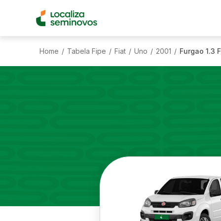
Home
Tabela Fipe
Fiat
Uno
2001
Furgao 1.3 F
/
/
/
/
/