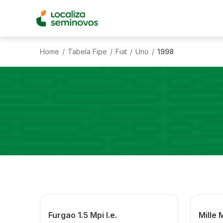
Home
Tabela Fipe
Fiat
Uno
1998
/
/
/
/
Furgao 1.5 Mpi I.e.
Mille 