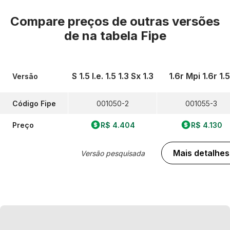
Compare preços de outras versões
de
na tabela Fipe
S 1.5 I.e. 1.5 1.3 Sx 1.3
1.6r Mpi 1.6r 1.5
Versão
Código Fipe
001050-2
001055-3
Preço
R$ 4.404
R$ 4.130
Mais detalhes
Versão pesquisada