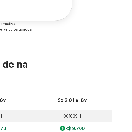
ormativa.
e veículos usados.
s de
na
16v
Sx 2.0 I.e. 8v
1
001039-1
876
R$ 9.700