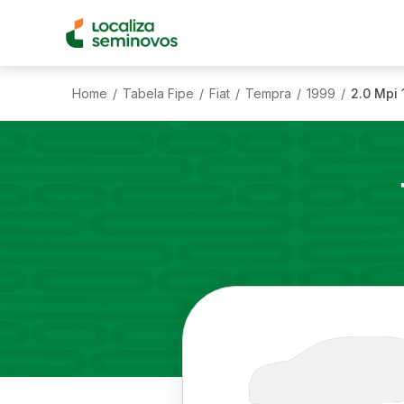
Home
Tabela Fipe
Fiat
Tempra
1999
2.0 Mpi 
/
/
/
/
/