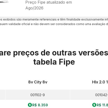
Preço Fipe atualizado em
Ago/2026
es exibidos são meramente referenciais e têm finalidade exclusivamente inf
uem validade oficial e não devem ser considerados como uma avaliação d
re preços de outras versõe
tabela Fipe
8v City 8v
Hlx 2.0 
001102-9
001042-
R$ 8.359
R$ 11.