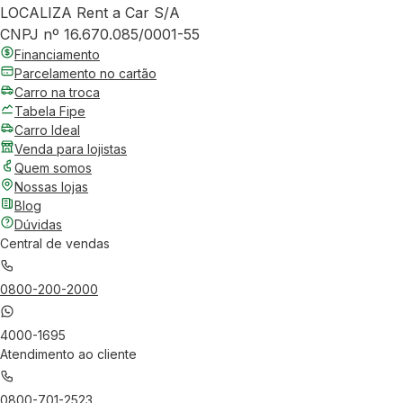
LOCALIZA Rent a Car S/A
CNPJ nº 16.670.085/0001-55
Financiamento
Parcelamento no cartão
Carro na troca
Tabela Fipe
Carro Ideal
Venda para lojistas
Quem somos
Nossas lojas
Blog
Dúvidas
Central de vendas
0800-200-2000
4000-1695
Atendimento ao cliente
0800-701-2523