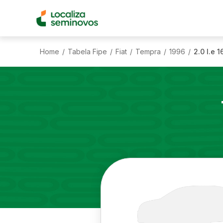
Home
Tabela Fipe
Fiat
Tempra
1996
2.0 I.e 1
/
/
/
/
/