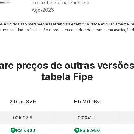
Preço Fipe atualizado em
Ago/2026
es exibidos são meramente referenciais e têm finalidade exclusivamente inf
uem validade oficial e não devem ser considerados como uma avaliação d
re preços de outras versõe
tabela Fipe
2.0 I.e. 8v E
Hlx 2.0 16v
001092-8
001042-1
R$ 7.400
R$ 9.980