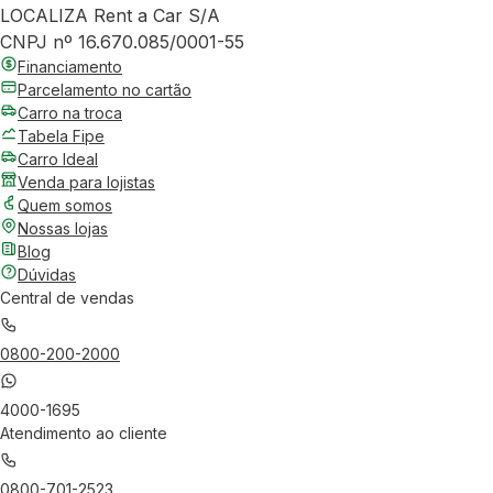
LOCALIZA Rent a Car S/A
CNPJ nº 16.670.085/0001-55
Financiamento
Parcelamento no cartão
Carro na troca
Tabela Fipe
Carro Ideal
Venda para lojistas
Quem somos
Nossas lojas
Blog
Dúvidas
Central de vendas
0800-200-2000
4000-1695
Atendimento ao cliente
0800-701-2523