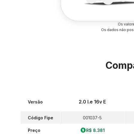
Os valor
Os dados não poss
Compa
2.0 I.e 16v E
Versão
Código Fipe
001037-5
Preço
R$ 8.381