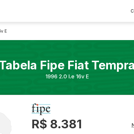
C
6v E
Tabela Fipe
Fiat
Tempr
1996
2.0 I.e 16v E
R$ 8.381