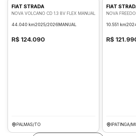
FIAT STRADA
FIAT STRA
NOVA VOLCANO CD 1.3 8V FLEX MANUAL
NOVA FREEDOM
44.040 km
2025/2026
MANUAL
10.551 km
202
R$ 124.090
R$ 121.99
PALMAS/TO
IPATINGA/M