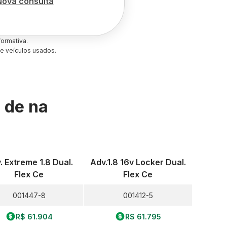
Nova consulta
ormativa.
e veículos usados.
s de
na
. Extreme 1.8 Dual.
Adv.1.8 16v Locker Dual.
Flex Ce
Flex Ce
001447-8
001412-5
R$ 61.904
R$ 61.795