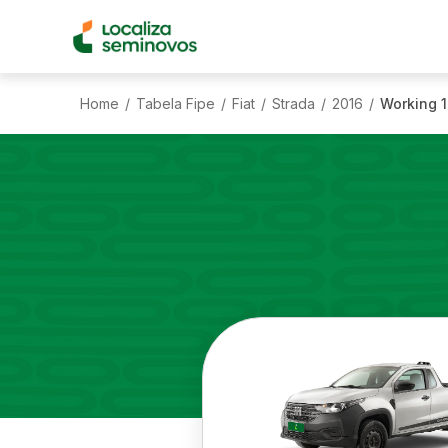
Home
Tabela Fipe
Fiat
Strada
2016
Working 1
/
/
/
/
/