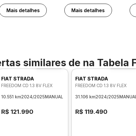
Mais detalhes
Mais detalhes
rtas similares de
na Tabela 
Foto 360º
Foto 360º
FIAT STRADA
FIAT STRADA
FREEDOM CD 1.3 8V FLEX
FREEDOM CD 1.3 8V FLEX
10.551 km
2024/2025
MANUAL
31.106 km
2024/2025
MANUA
R$ 121.990
R$ 119.490