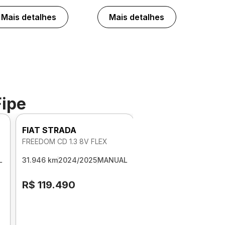
Mais detalhes
Mais detalhes
Fipe
FIAT STRADA
FREEDOM CD 1.3 8V FLEX
L
31.946 km
2024/2025
MANUAL
R$ 119.490