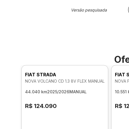
Versão pesquisada
Ofe
FIAT STRADA
FIAT
NOVA VOLCANO CD 1.3 8V FLEX MANUAL
NOVA F
44.040 km
2025/2026
MANUAL
10.551
R$ 124.090
R$ 1