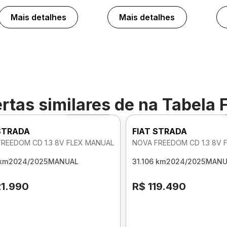
Mais detalhes
Mais detalhes
rtas similares de
na Tabela 
Foto 360º
 STRADA
FIAT STRADA
REEDOM CD 1.3 8V FLEX MANUAL
NOVA FREEDOM CD 1.3 8V 
 km
2024/2025
MANUAL
31.106 km
2024/2025
MANU
21.990
R$ 119.490