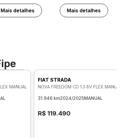
Mais detalhes
Mais detalhes
Fipe
Foto 360º
FIAT STRADA
FLEX MANUAL
NOVA FREEDOM CD 1.3 8V FLEX MANUAL
AL
31.946 km
2024/2025
MANUAL
R$ 119.490