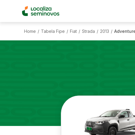
Home
Tabela Fipe
Fiat
Strada
2013
Adventure
/
/
/
/
/