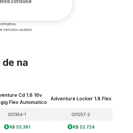
Nova consulta
ormativa.
e veículos usados.
s de
na
enture Cd 1.8 16v
Adventure Locker 1.8 Flex
gig Flex Automatico
001364-1
001257-2
R$ 53.361
R$ 52.724