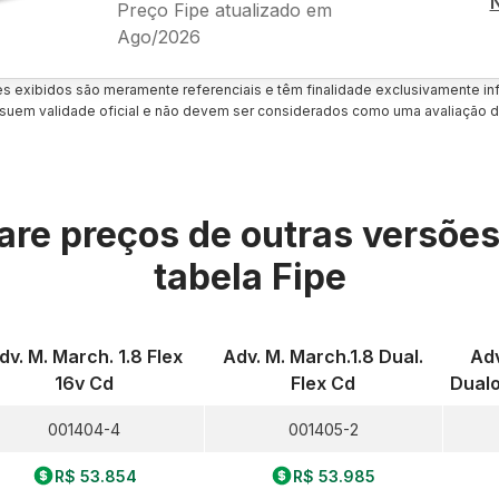
Preço Fipe atualizado em
Ago/2026
es exibidos são meramente referenciais e têm finalidade exclusivamente inf
uem validade oficial e não devem ser considerados como uma avaliação d
re preços de outras versõe
tabela Fipe
dv. M. March. 1.8 Flex
Adv. M. March.1.8 Dual.
Adv
16v Cd
Flex Cd
Dualo
001404-4
001405-2
R$ 53.854
R$ 53.985