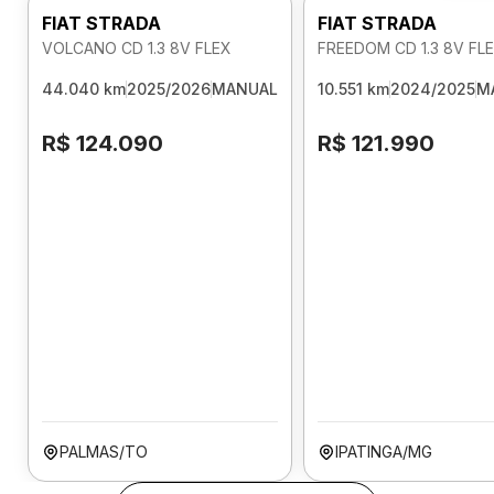
FIAT STRADA
FIAT STRADA
VOLCANO CD 1.3 8V FLEX
FREEDOM CD 1.3 8V FL
44.040 km
2025/2026
MANUAL
10.551 km
2024/2025
M
R$ 124.090
R$ 121.990
PALMAS/TO
IPATINGA/MG