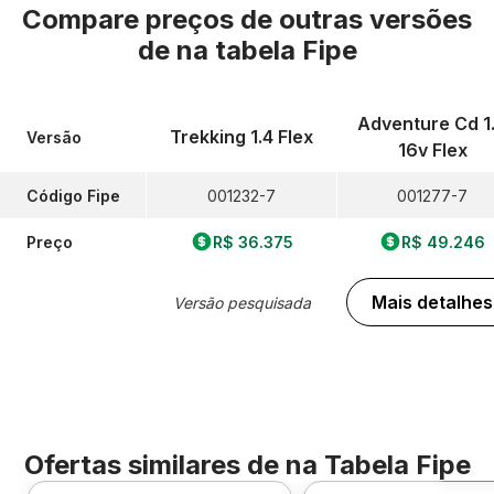
Compare preços de outras versões
de
na tabela Fipe
Adventure Cd 1
Trekking 1.4 Flex
Versão
16v Flex
Código Fipe
001232-7
001277-7
Preço
R$ 36.375
R$ 49.246
Mais detalhes
Versão pesquisada
Ofertas similares de
na Tabela Fipe
Foto