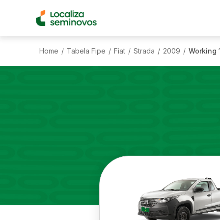
Home
Tabela Fipe
Fiat
Strada
2009
Working 
/
/
/
/
/