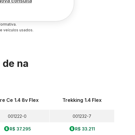
Nova consulta
ormativa.
e veículos usados.
s de
na
ire Ce 1.4 8v Flex
Trekking 1.4 Flex
001222-0
001232-7
R$ 37.295
R$ 33.211