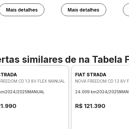
Mais detalhes
Mais detalhes
rtas similares de
na Tabela 
Foto 360º
 STRADA
FIAT STRADA
REEDOM CD 1.3 8V FLEX MANUAL
NOVA FREEDOM CD 1.3 8V 
 km
2024/2025
MANUAL
24.009 km
2024/2025
MAN
21.990
R$ 121.390