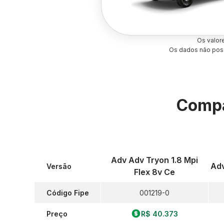
Os valor
Os dados não poss
Compa
Adv Adv Tryon 1.8 Mpi
Adv
Versão
Flex 8v Ce
Código Fipe
001219-0
Preço
R$ 40.373