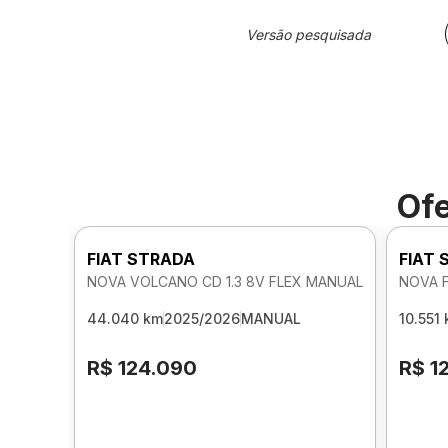
Versão pesquisada
Ofe
FIAT STRADA
FIAT
NOVA VOLCANO CD 1.3 8V FLEX MANUAL
NOVA F
44.040 km
2025/2026
MANUAL
10.551
R$ 124.090
R$ 1