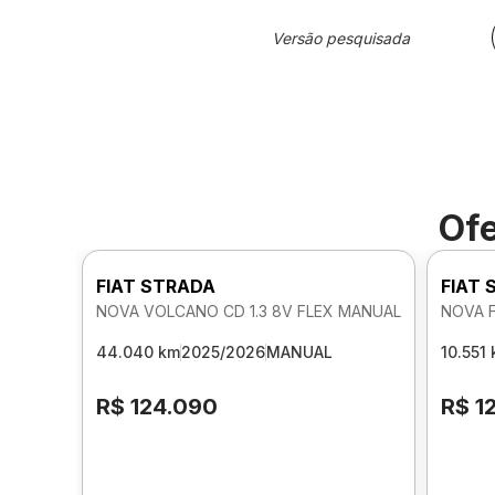
Versão pesquisada
Ofe
FIAT STRADA
FIAT
NOVA VOLCANO CD 1.3 8V FLEX MANUAL
NOVA F
44.040 km
2025/2026
MANUAL
10.551
R$ 124.090
R$ 1