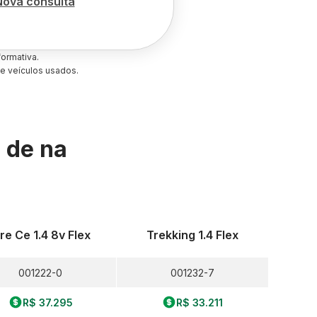
Nova consulta
ormativa.
e veículos usados.
s de
na
ire Ce 1.4 8v Flex
Trekking 1.4 Flex
001222-0
001232-7
R$ 37.295
R$ 33.211