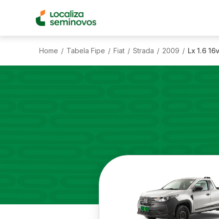
Home
Tabela Fipe
Fiat
Strada
2009
Lx 1.6 16
/
/
/
/
/