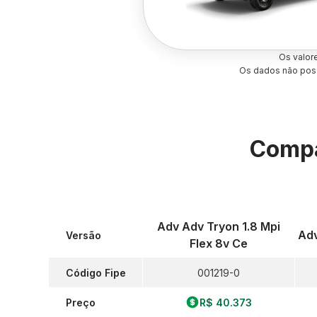
Os valor
Os dados não poss
Compa
Adv Adv Tryon 1.8 Mpi
Adv
Versão
Flex 8v Ce
Código Fipe
001219-0
Preço
R$ 40.373