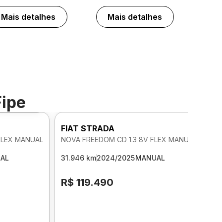
Mais detalhes
Mais detalhes
Fipe
Foto 360º
FIAT STRADA
FLEX MANUAL
NOVA FREEDOM CD 1.3 8V FLEX MANUAL
AL
31.946 km
2024/2025
MANUAL
R$ 119.490