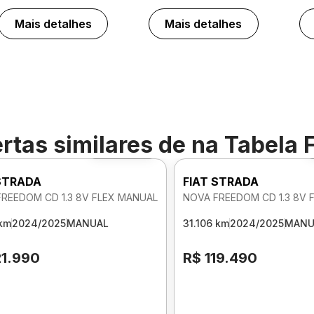
Mais detalhes
Mais detalhes
rtas similares de
na Tabela 
Foto 360º
 STRADA
FIAT STRADA
REEDOM CD 1.3 8V FLEX MANUAL
NOVA FREEDOM CD 1.3 8V 
 km
2024/2025
MANUAL
31.106 km
2024/2025
MANU
21.990
R$ 119.490