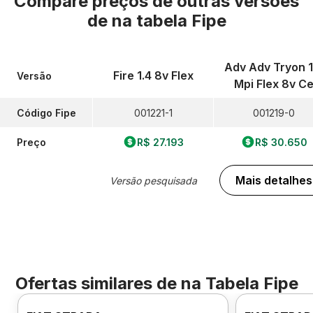
Compare preços de outras versões
de
na tabela Fipe
Adv Adv Tryon 1
Fire 1.4 8v Flex
Versão
Mpi Flex 8v C
Código Fipe
001221-1
001219-0
Preço
R$ 27.193
R$ 30.650
Mais detalhes
Versão pesquisada
Ofertas similares de
na Tabela Fipe