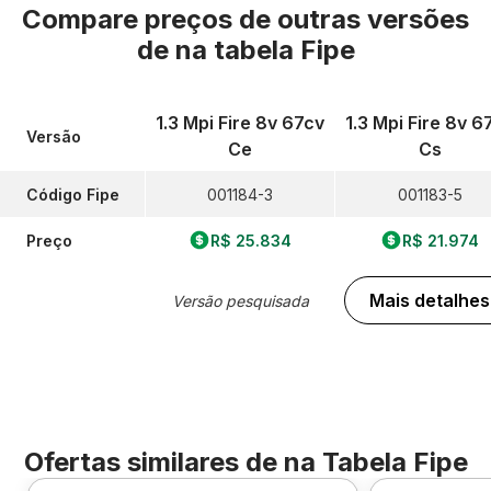
Compare preços de outras versões
de
na tabela Fipe
1.3 Mpi Fire 8v 67cv
1.3 Mpi Fire 8v 6
Versão
Ce
Cs
Código Fipe
001184-3
001183-5
Preço
R$ 25.834
R$ 21.974
Mais detalhes
Versão pesquisada
Ofertas similares de
na Tabela Fipe