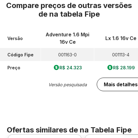
Compare preços de outras versões
de
na tabela Fipe
Adventure 1.6 Mpi
Lx 1.6 16v Ce
Versão
16v Ce
Código Fipe
001163-0
001113-4
Preço
R$ 24.323
R$ 28.199
Mais detalhes
Versão pesquisada
Ofertas similares de
na Tabela Fipe
Foto