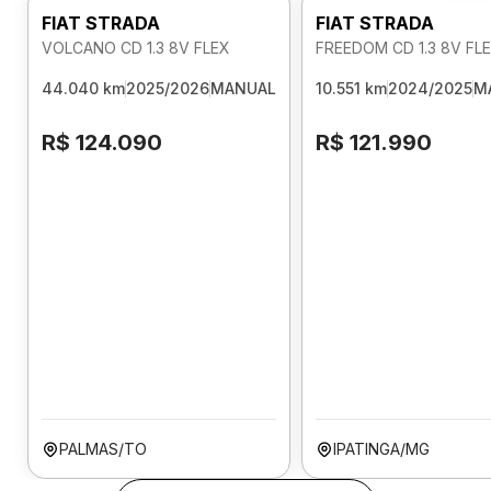
FIAT STRADA
FIAT STRADA
VOLCANO CD 1.3 8V FLEX
FREEDOM CD 1.3 8V FL
44.040 km
2025/2026
MANUAL
10.551 km
2024/2025
M
R$ 124.090
R$ 121.990
PALMAS/TO
IPATINGA/MG