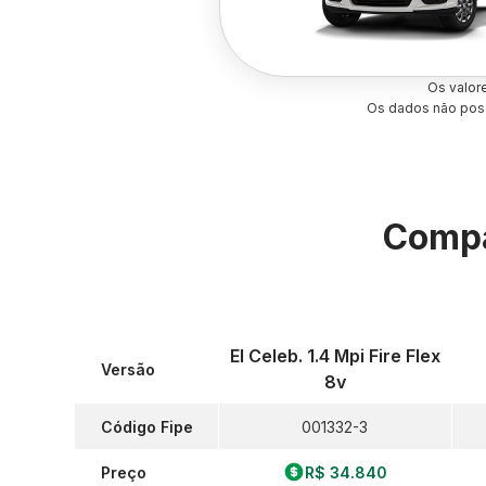
Os valor
Os dados não poss
Compa
El Celeb. 1.4 Mpi Fire Flex
Versão
8v
Código Fipe
001332-3
Preço
R$ 34.840