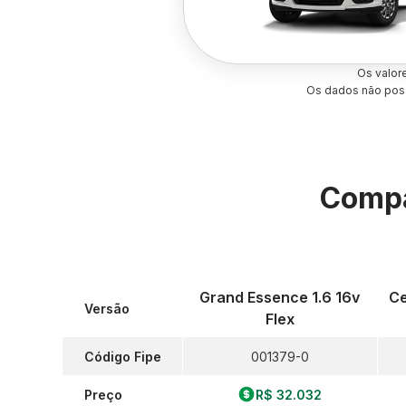
Os valor
Os dados não poss
Compa
Grand Essence 1.6 16v
Ce
Versão
Flex
Código Fipe
001379-0
Preço
R$ 32.032