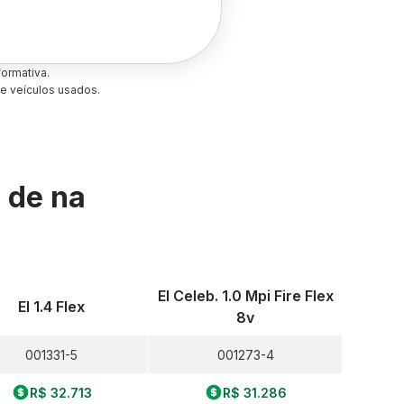
ormativa.
e veículos usados.
s de
na
El Celeb. 1.0 Mpi Fire Flex
El 1.4 Flex
8v
001331-5
001273-4
R$ 32.713
R$ 31.286