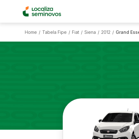
Home
Tabela Fipe
Fiat
Siena
2012
Grand Esse
/
/
/
/
/