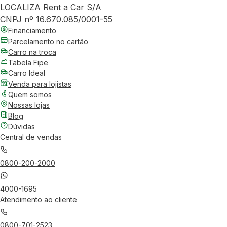
LOCALIZA Rent a Car S/A
CNPJ nº 16.670.085/0001-55
Financiamento
Parcelamento no cartão
Carro na troca
Tabela Fipe
Carro Ideal
Venda para lojistas
Quem somos
Nossas lojas
Blog
Dúvidas
Central de vendas
0800-200-2000
4000-1695
Atendimento ao cliente
0800-701-2523