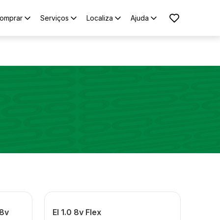
omprar
Serviços
Localiza
Ajuda
 8v
El 1.0 8v Flex