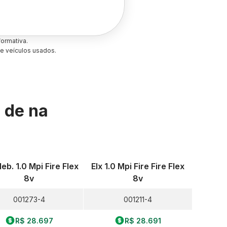
ormativa.
e veículos usados.
s de
na
leb. 1.0 Mpi Fire Flex
Elx 1.0 Mpi Fire Fire Flex
8v
8v
001273-4
001211-4
R$ 28.697
R$ 28.691