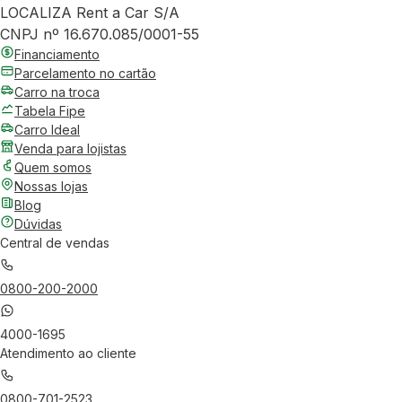
LOCALIZA Rent a Car S/A
CNPJ nº 16.670.085/0001-55
Financiamento
Parcelamento no cartão
Carro na troca
Tabela Fipe
Carro Ideal
Venda para lojistas
Quem somos
Nossas lojas
Blog
Dúvidas
Central de vendas
0800-200-2000
4000-1695
Atendimento ao cliente
0800-701-2523