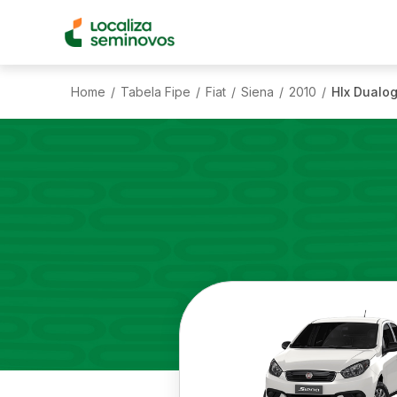
Home
Tabela Fipe
Fiat
Siena
2010
Hlx Dualog
/
/
/
/
/