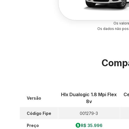
Os valor
Os dados não poss
Compa
Hlx Dualogic 1.8 Mpi Flex
Ce
Versão
8v
Código Fipe
001279-3
Preço
R$ 35.996