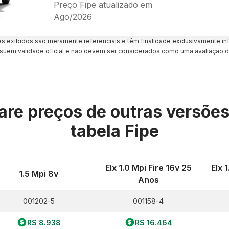
Preço Fipe atualizado em
Ago/2026
es exibidos são meramente referenciais e têm finalidade exclusivamente inf
uem validade oficial e não devem ser considerados como uma avaliação d
re preços de outras versõe
tabela Fipe
Elx 1.0 Mpi Fire 16v 25
Elx 
1.5 Mpi 8v
Anos
001202-5
001158-4
R$ 8.938
R$ 16.464