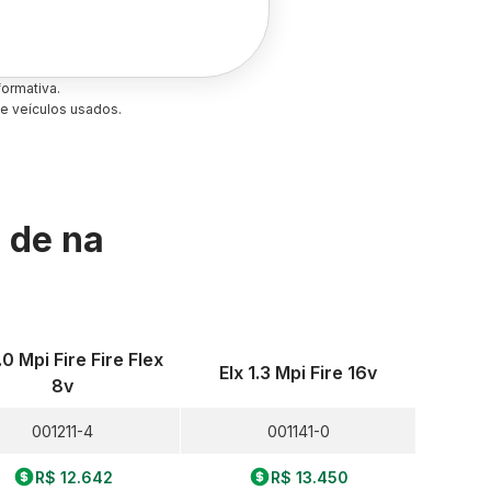
ormativa.
e veículos usados.
s de
na
1.0 Mpi Fire Fire Flex
Elx 1.3 Mpi Fire 16v
8v
001211-4
001141-0
R$ 12.642
R$ 13.450