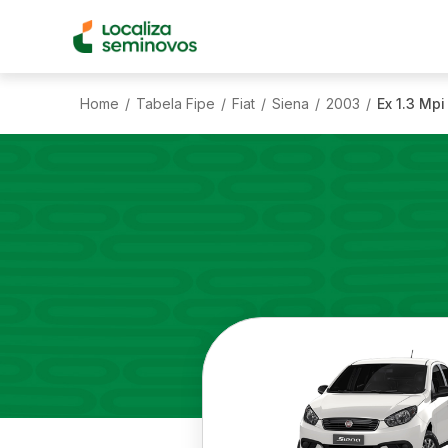
Home
Tabela Fipe
Fiat
Siena
2003
Ex 1.3 Mpi
/
/
/
/
/