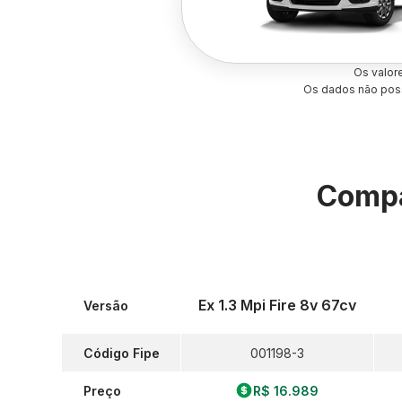
Os valor
Os dados não poss
Compa
Ex 1.3 Mpi Fire 8v 67cv
Versão
Código Fipe
001198-3
Preço
R$ 16.989