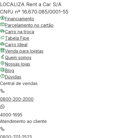
LOCALIZA Rent a Car S/A
CNPJ nº 16.670.085/0001-55
Financiamento
Parcelamento no cartão
Carro na troca
Tabela Fipe
Carro Ideal
Venda para lojistas
Quem somos
Nossas lojas
Blog
Dúvidas
Central de vendas
0800-200-2000
4000-1695
Atendimento ao cliente
0800-701-2523