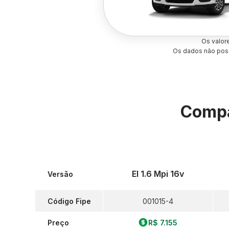
Os valor
Os dados não poss
Compa
El 1.6 Mpi 16v
Versão
Código Fipe
001015-4
Preço
R$ 7.155