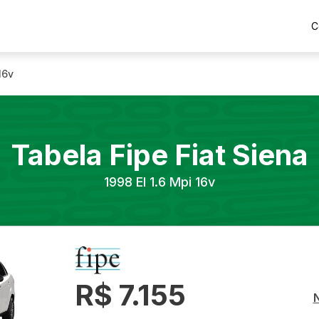
C
16v
Tabela Fipe
Fiat
Siena
1998
El 1.6 Mpi 16v
R$ 7.155