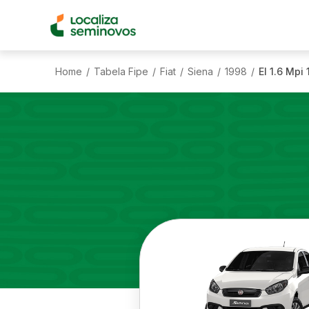
Home
Tabela Fipe
Fiat
Siena
1998
El 1.6 Mpi 
/
/
/
/
/