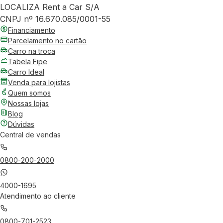
LOCALIZA Rent a Car S/A
CNPJ nº 16.670.085/0001-55
Financiamento
Parcelamento no cartão
Carro na troca
Tabela Fipe
Carro Ideal
Venda para lojistas
Quem somos
Nossas lojas
Blog
Dúvidas
Central de vendas
0800-200-2000
4000-1695
Atendimento ao cliente
0800-701-2523