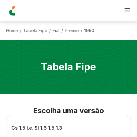
Home
Tabela Fipe
Fiat
Premio
1990
/
/
/
/
Tabela Fipe
Escolha uma versão
Cs 1.5 I.e. Sl 1.6 1.5 1.3