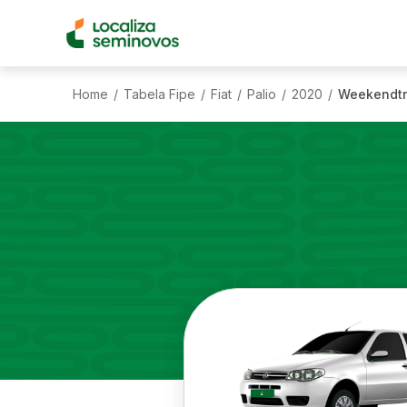
Home
Tabela Fipe
Fiat
Palio
2020
Weekendtra
/
/
/
/
/