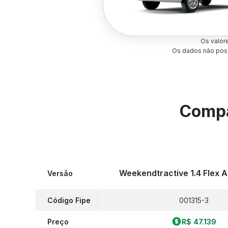
Os valor
Os dados não poss
Compa
Weekendtractive 1.4 Flex 
Versão
Código Fipe
001315-3
Preço
R$ 47.139