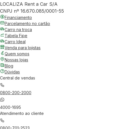
LOCALIZA Rent a Car S/A
CNPJ nº 16.670.085/0001-55
Financiamento
Parcelamento no cartão
Carro na troca
Tabela Fipe
Carro Ideal
Venda para lojistas
Quem somos
Nossas lojas
Blog
Dúvidas
Central de vendas
0800-200-2000
4000-1695
Atendimento ao cliente
0800-701-2523