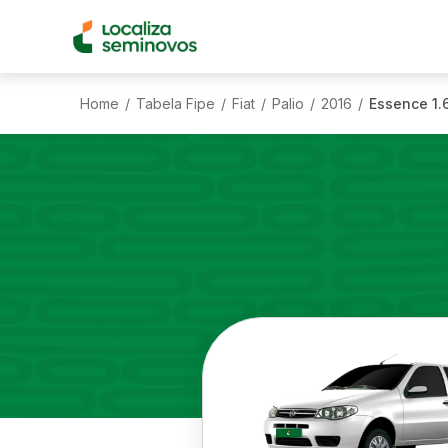
Home
Tabela Fipe
Fiat
Palio
2016
Essence 1.6
/
/
/
/
/