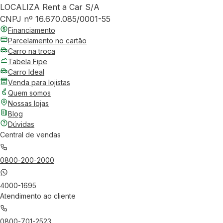
LOCALIZA Rent a Car S/A
CNPJ nº 16.670.085/0001-55
Financiamento
Parcelamento no cartão
Carro na troca
Tabela Fipe
Carro Ideal
Venda para lojistas
Quem somos
Nossas lojas
Blog
Dúvidas
Central de vendas
0800-200-2000
4000-1695
Atendimento ao cliente
0800-701-2523