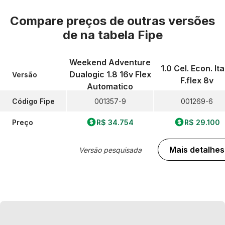
Compare preços de outras versões
de
na tabela Fipe
Weekend Adventure
1.0 Cel. Econ. Ita
Dualogic 1.8 16v Flex
Versão
F.flex 8v
Automatico
Código Fipe
001357-9
001269-6
Preço
R$ 34.754
R$ 29.100
Mais detalhes
Versão pesquisada