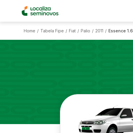
Home
Tabela Fipe
Fiat
Palio
2011
Essence 1.6
/
/
/
/
/