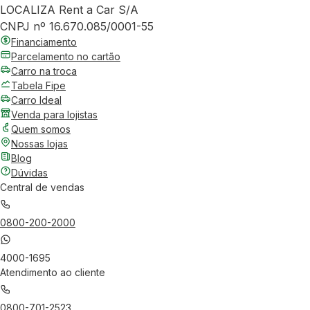
LOCALIZA Rent a Car S/A
CNPJ nº 16.670.085/0001-55
Financiamento
Parcelamento no cartão
Carro na troca
Tabela Fipe
Carro Ideal
Venda para lojistas
Quem somos
Nossas lojas
Blog
Dúvidas
Central de vendas
0800-200-2000
4000-1695
Atendimento ao cliente
0800-701-2523