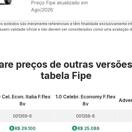
Preço Fipe atualizado em
Ago/2026
es exibidos são meramente referenciais e têm finalidade exclusivamente inf
uem validade oficial e não devem ser considerados como uma avaliação d
re preços de outras versõe
tabela Fipe
0 Cel. Econ. Italia F.flex
1.0 Celebr. Economy F.flex
Adven
8v
8v
001269-6
001268-8
R$ 29.100
R$ 25.088