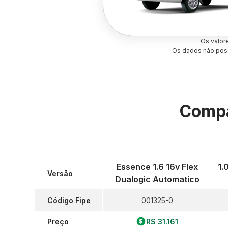
Os valor
Os dados não poss
Compa
Essence 1.6 16v Flex
1.
Versão
Dualogic Automatico
Código Fipe
001325-0
Preço
R$ 31.161