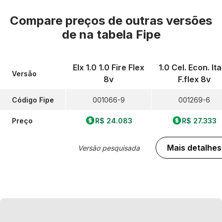
Compare preços de outras versões
de
na tabela Fipe
Elx 1.0 1.0 Fire Flex
1.0 Cel. Econ. Ita
Versão
8v
F.flex 8v
Código Fipe
001066-9
001269-6
Preço
R$ 24.083
R$ 27.333
Mais detalhes
Versão pesquisada