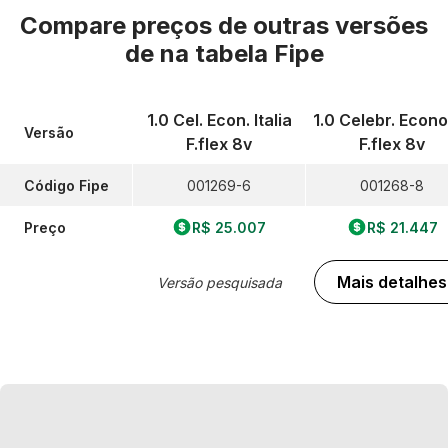
Compare preços de outras versões
de
na tabela Fipe
1.0 Cel. Econ. Italia
1.0 Celebr. Econ
Versão
F.flex 8v
F.flex 8v
Código Fipe
001269-6
001268-8
Preço
R$ 25.007
R$ 21.447
Mais detalhes
Versão pesquisada