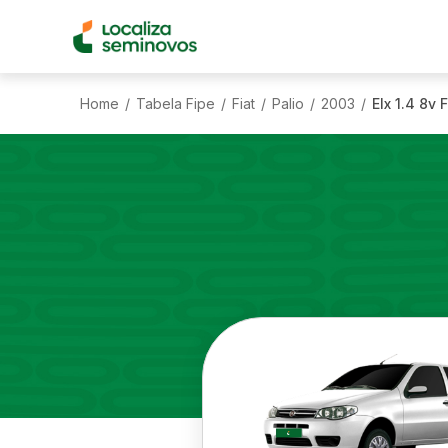
Home
Tabela Fipe
Fiat
Palio
2003
Elx 1.4 8v 
/
/
/
/
/