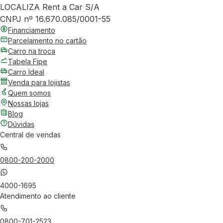
LOCALIZA Rent a Car S/A
CNPJ nº 16.670.085/0001-55
Financiamento
Parcelamento no cartão
Carro na troca
Tabela Fipe
Carro Ideal
Venda para lojistas
Quem somos
Nossas lojas
Blog
Dúvidas
Central de vendas
0800-200-2000
4000-1695
Atendimento ao cliente
0800-701-2523