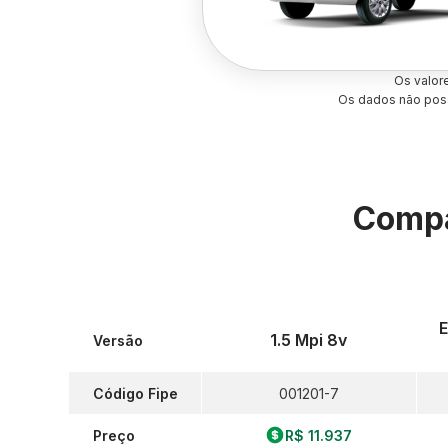
Os valor
Os dados não poss
Compa
E
1.5 Mpi 8v
Versão
Código Fipe
001201-7
Preço
R$ 11.937