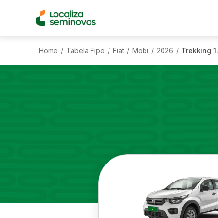
Home
Tabela Fipe
Fiat
Mobi
2026
Trekking 1
/
/
/
/
/