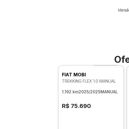
Versã
Ofe
Foto 360º
FIAT MOBI
TREKKING FLEX 1.0 MANUAL
1.192 km
2025/2025
MANUAL
R$ 75.690