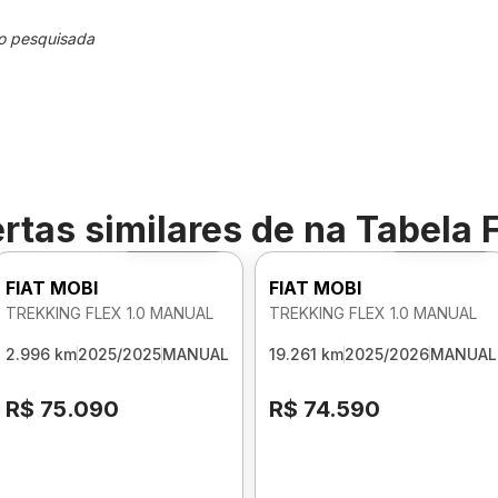
o pesquisada
rtas similares de
na Tabela 
Foto 360º
Foto 360º
FIAT MOBI
FIAT MOBI
TREKKING FLEX 1.0 MANUAL
TREKKING FLEX 1.0 MANUAL
2.996 km
2025/2025
MANUAL
19.261 km
2025/2026
MANUAL
R$ 75.090
R$ 74.590