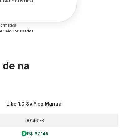
Nova consulta
ormativa.
e veículos usados.
s de
na
Like 1.0 8v Flex Manual
001461-3
R$ 67.145