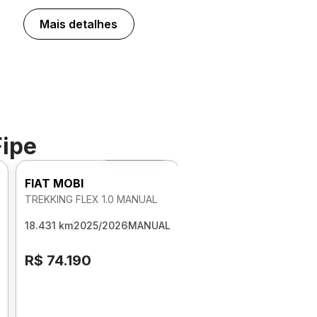
Mais detalhes
Fipe
Foto 360º
FIAT MOBI
TREKKING FLEX 1.0 MANUAL
18.431 km
2025/2026
MANUAL
R$ 74.190