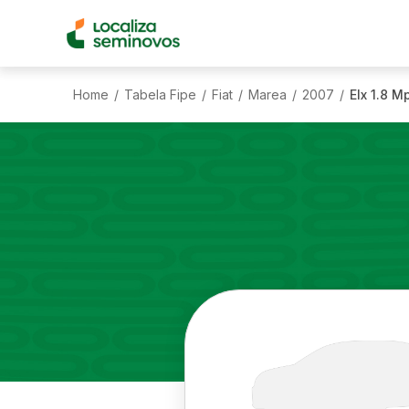
Home
Tabela Fipe
Fiat
Marea
2007
Elx 1.8 M
/
/
/
/
/