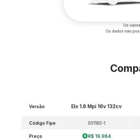
Os valor
Os dados não poss
Compa
Elx 1.8 Mpi 16v 132cv
Versão
Código Fipe
001185-1
Preço
R$ 19.984