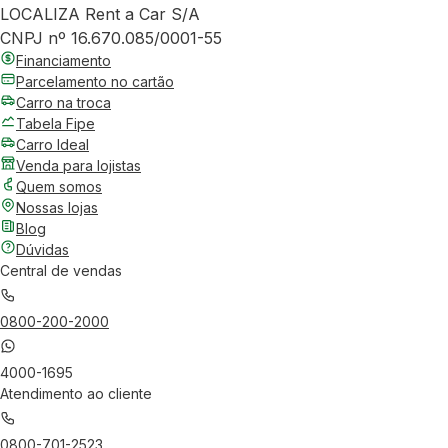
LOCALIZA Rent a Car S/A
CNPJ nº 16.670.085/0001-55
Financiamento
Parcelamento no cartão
Carro na troca
Tabela Fipe
Carro Ideal
Venda para lojistas
Quem somos
Nossas lojas
Blog
Dúvidas
Central de vendas
0800-200-2000
4000-1695
Atendimento ao cliente
0800-701-2523