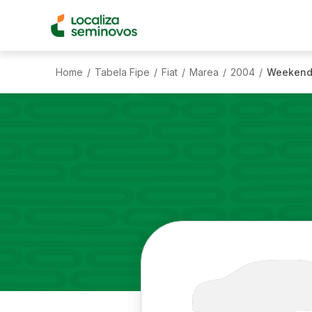
Home
Tabela Fipe
Fiat
Marea
2004
Weekend 
/
/
/
/
/