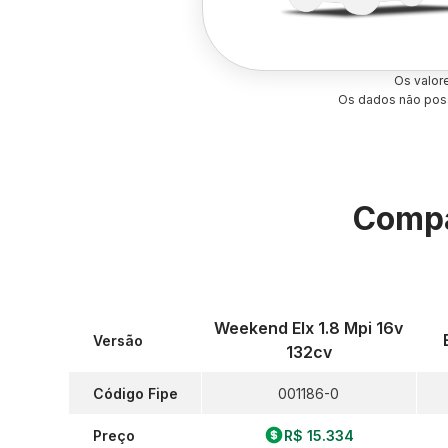
Os valor
Os dados não poss
Compa
Weekend Elx 1.8 Mpi 16v
Versão
132cv
Código Fipe
001186-0
Preço
R$ 15.334