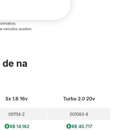
ormativa.
e veículos usados.
s de
na
Sx 1.8 16v
Turbo 2.0 20v
001114-2
001083-9
R$ 14.162
R$ 40.717