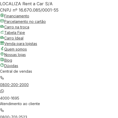
LOCALIZA Rent a Car S/A
CNPJ nº 16.670.085/0001-55
Financiamento
Parcelamento no cartão
Carro na troca
Tabela Fipe
Carro Ideal
Venda para lojistas
Quem somos
Nossas lojas
Blog
Dúvidas
Central de vendas
0800-200-2000
4000-1695
Atendimento ao cliente
0800-701-2523